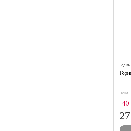
Год вы
Горн
Цена
40
27