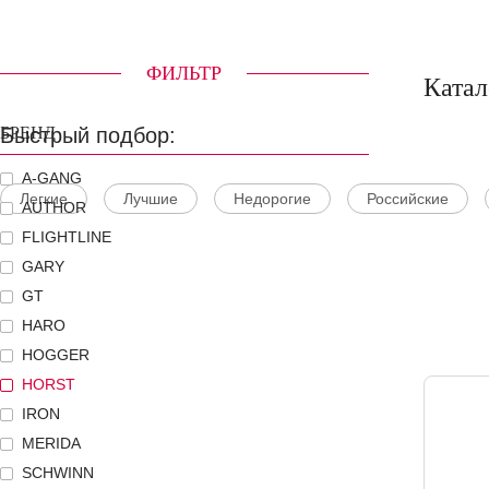
ФИЛЬТР
Катал
Быстрый подбор:
БРЕНД
A-GANG
Легкие
Лучшие
Недорогие
Российские
AUTHOR
FLIGHTLINE
GARY
GT
HARO
HOGGER
HORST
IRON
MERIDA
SCHWINN