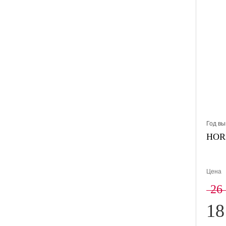
Год вы
HORS
Цена
26
18