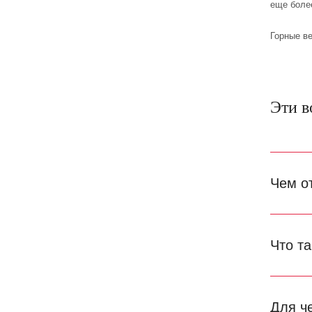
еще боле
Горные ве
Эти в
Чем о
Что т
Для ч