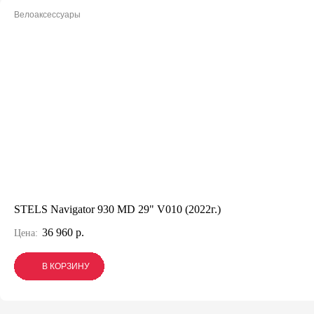
Велоаксессуары
STELS Navigator 930 MD 29" V010 (2022г.)
36 960 р.
Цена:
В КОРЗИНУ
В КОРЗИНУ
В КОРЗИНУ