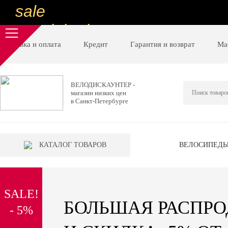
sale
special price
sale
Доставка и оплата
Кредит
Гарантия и возврат
Ма
ну очень
низкие цены
ВЕЛОДИСКАУНТЕР -
магазин низких цен
вот дешево
в Санкт-Петербурге
sale
special price
КАТАЛОГ ТОВАРОВ
ВЕЛОСИПЕД
sale
дешевле уже не будет
SALE!
sale
БОЛЬШАЯ РАСПР
- 5%
надо брать