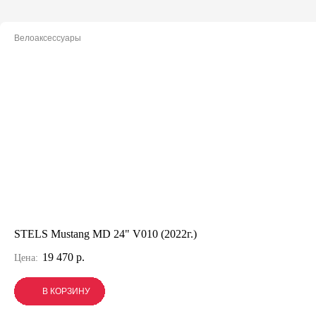
Велоаксессуары
STELS Mustang MD 24" V010 (2022г.)
19 470 р.
Цена:
В КОРЗИНУ
В КОРЗИНУ
В КОРЗИНУ