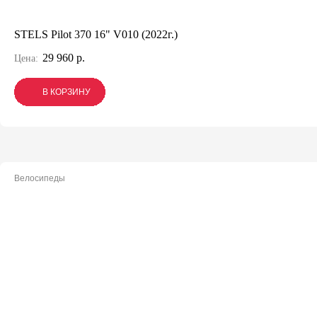
STELS Pilot 370 16" V010 (2022г.)
29 960 р.
Цена:
В КОРЗИНУ
В КОРЗИНУ
В КОРЗИНУ
Велосипеды