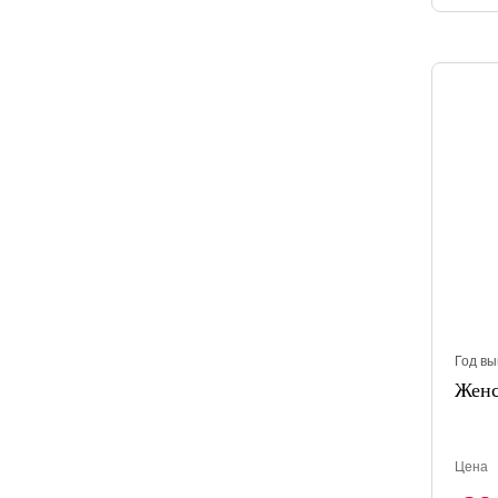
Год вы
Женс
Цена