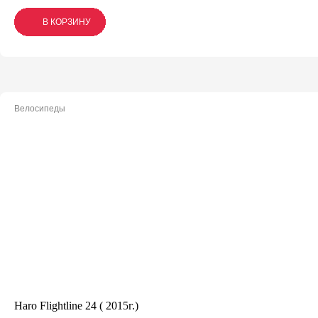
В КОРЗИНУ
В КОРЗИНУ
В КОРЗИНУ
Велосипеды
Haro Flightline 24 ( 2015г.)