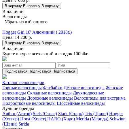
Цена:
7 080 р.
В корзину
В корзину
В корзину
В наличии
Велосипеды
Убрать из избранного
Hogger Girl 16' Алюминий ( 2018г.)
Цена:
14 200 р.
В корзину
В корзину
В корзину
В наличии
Будьте в курсе всех акций и скидок 100bike
Подписаться
Подписаться
Подписаться
Каталог велосипедов
Горные велосипеды
Фэтбайки
Детские велосипеды
Женские
велосипеды
Складные велосипеды
Двухподвесные
велосипеды
Дорожные велосипеды
Велосипеды для экстрима
Подростковые велосипеды
Шоссейные велосипеды
Лучшие бренды
Author (Автор)
Stels (Стелс)
Stark (Старк)
Trix (Трикс)
Hogger
(Хоггер)
Horst (Хорст)
HARO (Харо)
Merida (Мерида)
Schwinn
(Швин)
Strida