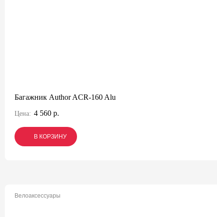
Багажник Author ACR-160 Alu
4 560 р.
Цена:
В КОРЗИНУ
В КОРЗИНУ
В КОРЗИНУ
Велоаксессуары