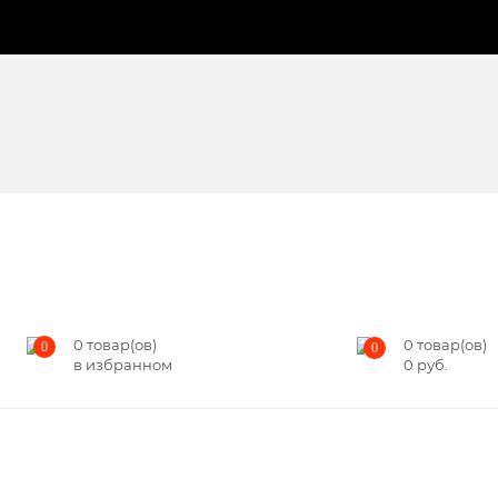
0
товар(ов)
0
товар(ов)
0
0
в избранном
0
руб.