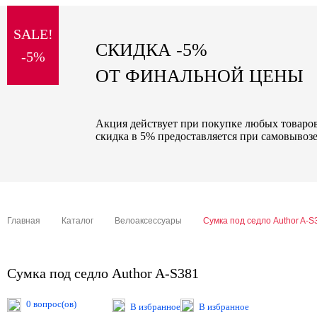
sale
SALE!
special price
СКИДКА -5%
-5%
ОТ ФИНАЛЬНОЙ ЦЕНЫ
Акция действует при покупке любых товаров 
скидка в 5% предоставляется при самовывозе
Главная
Каталог
Велоаксессуары
Сумка под седло Author A-S
Сумка под седло Author A-S381
0 вопрос(ов)
В избранное
В избранное